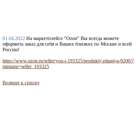
01.04.2022
На маркетплейсе "Ozon" Вы всегда можете
оформить заказ для себя и Ваших близких по Москве и всей
России!
https://www.ozon.ru/seller/you-i-193325/produkty-pitaniya-9200/?
miniapp=seller_193325
Возврат к списку